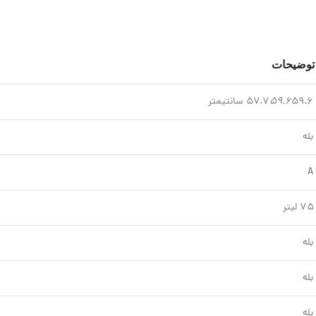
توضیحات
۵۹.۶ سانتیمتر
۵۹.۶
۵۷.۷
بله
A
۷۵ لیتر
بله
بله
بله