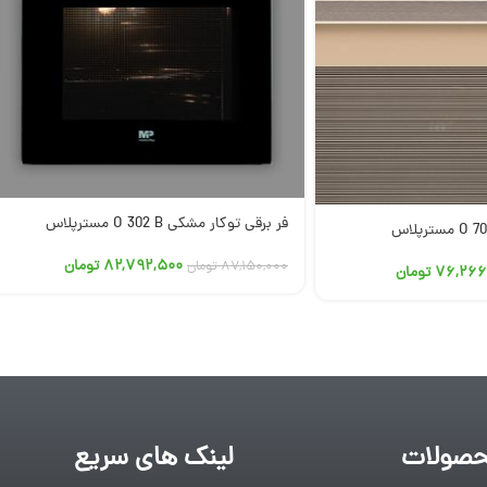
فر برقی توکار مشکی O 302 B مسترپلاس
۸۲,۷۹۲,۵۰۰
تومان
۸۷,۱۵۰,۰۰۰
تومان
۷۶,۲۶۶
تومان
صولات
لینک های سریع