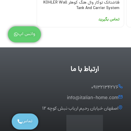
فلاشتانک توکار وال هنگ کوهلر KOHLER Wall
فلاشتانک دوکاره شی
Tank And Carrier System
تماس بگیرید
تماس بگیرید
واتس اپ
ارتباط با ما
۰۹۱۳۲۱۳۴۲۷۶
info@italian-home.com
اصفهان خیابان رحیم ارباب نبش کوچه ۱۲
تماس