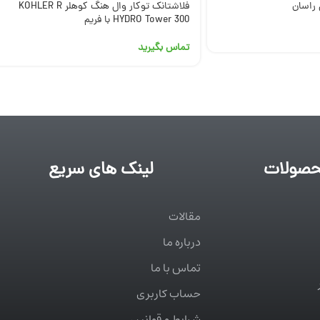
 راسان
فلاشتانک توکار وال هنگ کوهلر KOHLER R
HYDRO Tower 300 با فریم
تماس بگیرید
صولات
لینک های سریع
مقالات
درباره ما
تماس با ما
حساب کاربری
شرایط و قوانین