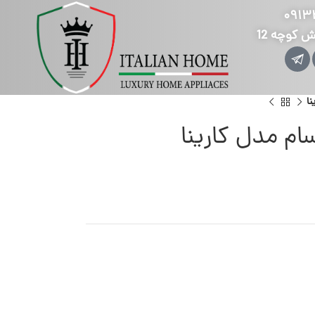
۰۹۱۳
ش کوچه 12
ا
م مدل کارینا